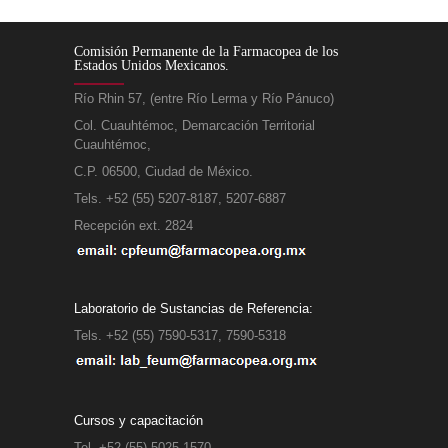
Comisión Permanente de la Farmacopea de los
Estados Unidos Mexicanos.
Río Rhin 57, (entre Río Lerma y Río Pánuco)
Col. Cuauhtémoc, Demarcación Territorial
Cuauhtémoc,
C.P. 06500, Ciudad de México.
Tels. +52 (55) 5207-8187, 5207-6887
Recepción ext. 2824
Laboratorio de Sustancias de Referencia:
Tels. +52 (55) 7590-5317, 7590-5318
Cursos y capacitación
Tel. +52 (55) 5025-1570