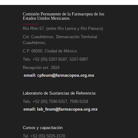
Comisión Permanente de la Farmacopea de los
Estados Unidos Mexicanos.
Río Rhin 57, (entre Río Lerma y Río Pánuco)
Col. Cuauhtémoc, Demarcación Territorial
Cuauhtémoc,
C.P. 06500, Ciudad de México.
Tels. +52 (55) 5207-8187, 5207-6887
Recepción ext. 2824
Laboratorio de Sustancias de Referencia:
Tels. +52 (55) 7590-5317, 7590-5318
Cursos y capacitación
Tel. +52 (55) 5025-1570