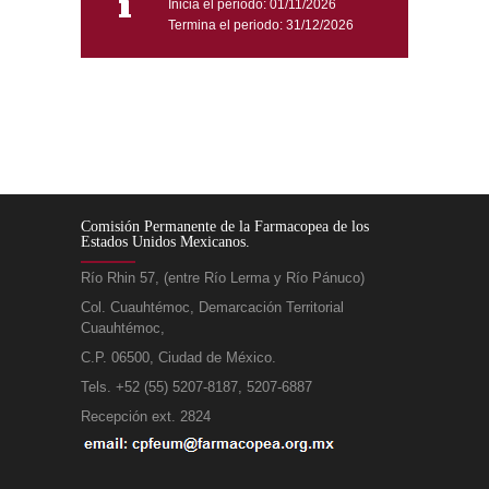
Inicia el periodo: 01/11/2026
Termina el periodo: 31/12/2026
Comisión Permanente de la Farmacopea de los
Estados Unidos Mexicanos.
Río Rhin 57, (entre Río Lerma y Río Pánuco)
Col. Cuauhtémoc, Demarcación Territorial
Cuauhtémoc,
C.P. 06500, Ciudad de México.
Tels. +52 (55) 5207-8187, 5207-6887
Recepción ext. 2824