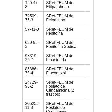
120-47-
SRef-FEUM de
200 mg
8
Etilparabeno
72509-
SRef-FEUM de
300 mg
76-3
Felodipino
57-41-0
SRef-FEUM de
200 mg
Fenitoína
630-93-
SRef-FEUM de
200 mg
3
Fenitoína Sódica
98319-
SRef-FEUM de
200 mg
26-7
Finasterida
86386-
SRef-FEUM de
200 mg
73-4
Fluconazol
24729-
SRef-FEUM de
150 mg
96-2
Fosfato de
Clindamicina (2
frascos)
205255-
SRef-FEUM de
200 mg
11-8
Fosfato de
Oseltamivir