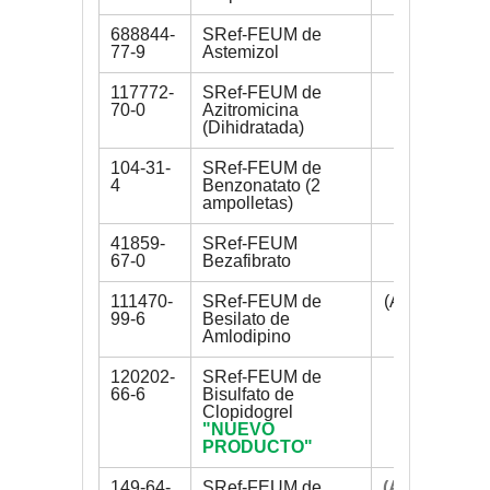
688844-
SRef-FEUM de
200 mg
77-9
Astemizol
117772-
SRef-FEUM de
150 mg
70-0
Azitromicina
(Dihidratada)
104-31-
SRef-FEUM de
1 g
4
Benzonatato (2
ampolletas)
41859-
SRef-FEUM
300 mg
67-0
Bezafibrato
111470-
SRef-FEUM de
(AGOTADO)
99-6
Besilato de
Amlodipino
120202-
SRef-FEUM de
200 mg
66-6
Bisulfato de
Clopidogrel
"NUEVO
PRODUCTO"
149-64-
SRef-FEUM de
(AGOTADO)