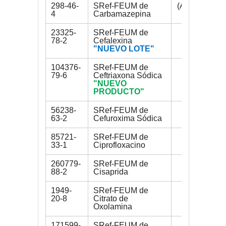
298-46-
SRef-FEUM de
(AGOTADO)
4
Carbamazepina
23325-
SRef-FEUM de
400 mg
78-2
Cefalexina
"NUEVO LOTE"
104376-
SRef-FEUM de
350 mg
79-6
Ceftriaxona Sódica
"NUEVO
PRODUCTO"
56238-
SRef-FEUM de
250 mg
63-2
Cefuroxima Sódica
85721-
SRef-FEUM de
300 mg
33-1
Ciprofloxacino
260779-
SRef-FEUM de
200 mg
88-2
Cisaprida
1949-
SRef-FEUM de
150 mg
20-8
Citrato de
Oxolamina
171599-
SRef-FEUM de
100 mg