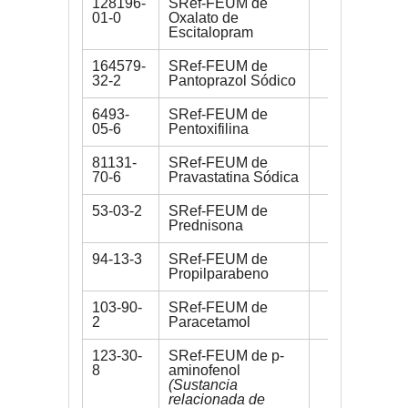
128196-
SRef-FEUM de
200 mg
01-0
Oxalato de
Escitalopram
164579-
SRef-FEUM de
200 mg
32-2
Pantoprazol Sódico
6493-
SRef-FEUM de
250 mg
05-6
Pentoxifilina
81131-
SRef-FEUM de
100 mg
70-6
Pravastatina Sódica
53-03-2
SRef-FEUM de
300 mg
Prednisona
94-13-3
SRef-FEUM de
200 mg
Propilparabeno
103-90-
SRef-FEUM de
400 mg
2
Paracetamol
123-30-
SRef-FEUM de p-
100 mg
8
aminofenol
(Sustancia
relacionada de