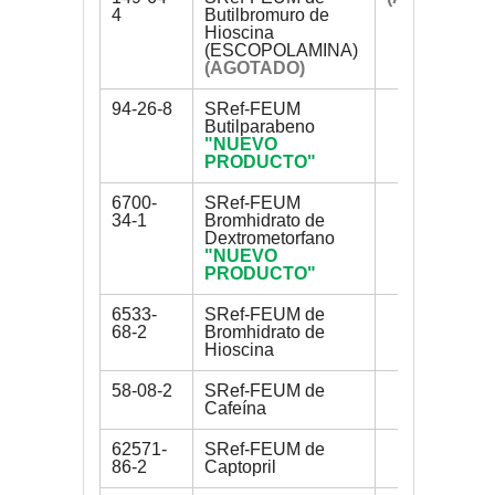
4
Butilbromuro de
Hioscina
(ESCOPOLAMINA)
(AGOTADO)
94-26-8
SRef-FEUM
200 mg
Butilparabeno
"NUEVO
PRODUCTO"
6700-
SRef-FEUM
300 mg
34-1
Bromhidrato de
Dextrometorfano
"NUEVO
PRODUCTO"
6533-
SRef-FEUM de
50 mg
68-2
Bromhidrato de
Hioscina
58-08-2
SRef-FEUM de
250 mg
Cafeína
62571-
SRef-FEUM de
200 mg
86-2
Captopril