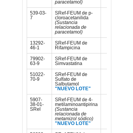
paracetamol)
539-03-
SRef-FEUM de p-
50 mg
7
cloroacetanilida
(Sustancia
relacionada de
paracetamol)
13292-
SRef-FEUM de
300 mg
46-1
Rifampicina
79902-
SRef-FEUM de
200 mg
63-9
Simvastatina
51022-
SRef-FEUM de
200 mg
70-9
Sulfato de
Salbutamol
"NUEVO LOTE"
5907-
SRef-FEUM de 4-
30 mg
38-01-
metilaminoantipirina
SRel
(Sustancia
relacionada de
metamizol sódico)
"NUEVO LOTE"