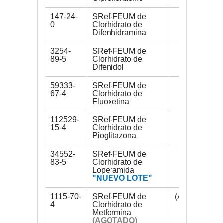
147-24-
SRef-FEUM de
250 mg
0
Clorhidrato de
Difenhidramina
3254-
SRef-FEUM de
300 mg
89-5
Clorhidrato de
Difenidol
59333-
SRef-FEUM de
200 mg
67-4
Clorhidrato de
Fluoxetina
112529-
SRef-FEUM de
100 mg
15-4
Clorhidrato de
Pioglitazona
34552-
SRef-FEUM de
200 mg
83-5
Clorhidrato de
Loperamida
"NUEVO LOTE"
1115-70-
SRef-FEUM de
(AGOTADO)
4
Clorhidrato de
Metformina
(AGOTADO)