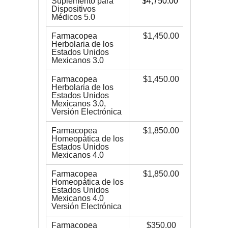
Suplemento para
$4,750.00
$5,060
Dispositivos
Médicos 5.0
Farmacopea
$1,450.00
$1,730
Herbolaria de los
Estados Unidos
Mexicanos 3.0
Farmacopea
$1,450.00
$1,450
Herbolaria de los
Estados Unidos
Mexicanos 3.0,
Versión Electrónica
Farmacopea
$1,850.00
$2,130
Homeopática de los
Estados Unidos
Mexicanos 4.0
Farmacopea
$1,850.00
$1,850
Homeopática de los
Estados Unidos
Mexicanos 4.0
Versión Electrónica
Farmacopea
$350.00
$630.