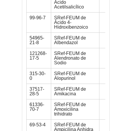
Ácido
Acetilsalicílico
99-96-7
SRef-FEUM de
100 mg
Ácido 4-
Hidroxibenzoico
54965-
SRef-FEUM de
200 mg
21-8
Albendazol
121268-
SRef-FEUM de
200 mg
17-5
Alendronato de
Sodio
315-30-
SRef-FEUM de
200 mg
0
Alopurinol
37517-
SRef-FEUM de
200 mg
28-5
Amikacina
61336-
SRef-FEUM de
300 mg
70-7
Amoxicilina
trihidrato
69-53-4
SRef-FEUM de
300 mg
Ampicilina Anhidra