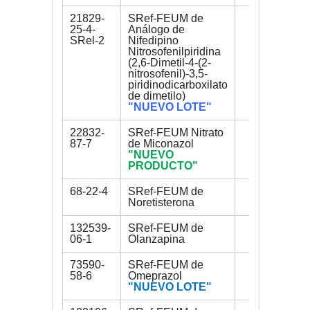
21829-
SRef-FEUM de
30 mg
25-4-
Análogo de
SRel-2
Nifedipino
Nitrosofenilpiridina
(2,6-Dimetil-4-(2-
nitrosofenil)-3,5-
piridinodicarboxilato
de dimetilo)
"NUEVO LOTE"
22832-
SRef-FEUM Nitrato
250 mg
87-7
de Miconazol
"NUEVO
PRODUCTO"
68-22-4
SRef-FEUM de
250 mg
Noretisterona
132539-
SRef-FEUM de
200 mg
06-1
Olanzapina
73590-
SRef-FEUM de
200 mg
58-6
Omeprazol
"NUEVO LOTE"