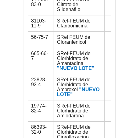
83-0
Citrato de
Sildenafilo
81103-
SRef-FEUM de
150 mg
11-9
Claritromicina
56-75-7
SRef FEUM de
200 mg
Cloranfenicol
665-66-
SRef-FEUM de
300 mg
7
Clorhidrato de
Amantadina
"NUEVO LOTE"
23828-
SRef-FEUM de
250 mg
92-4
Clorhidrato de
Ambroxol
"NUEVO
LOTE"
19774-
SRef-FEUM de
350 mg
82-4
Clorhidrato de
Amiodarona
86393-
SRef-FEUM de
500 mg
32-0
Clorhidrato de
Ciprofloxacino