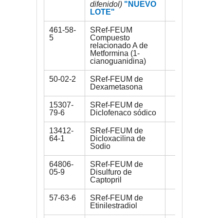
difenidol)
"NUEVO
LOTE"
461-58-
SRef-FEUM
30 mg
5
Compuesto
relacionado A de
Metformina (1-
cianoguanidina)
50-02-2
SRef-FEUM de
100 mg
Dexametasona
15307-
SRef-FEUM de
200 mg
79-6
Diclofenaco sódico
13412-
SRef-FEUM de
500 mg
64-1
Dicloxacilina de
Sodio
64806-
SRef-FEUM de
100 mg
05-9
Disulfuro de
Captopril
57-63-6
SRef-FEUM de
200 mg
Etinilestradiol