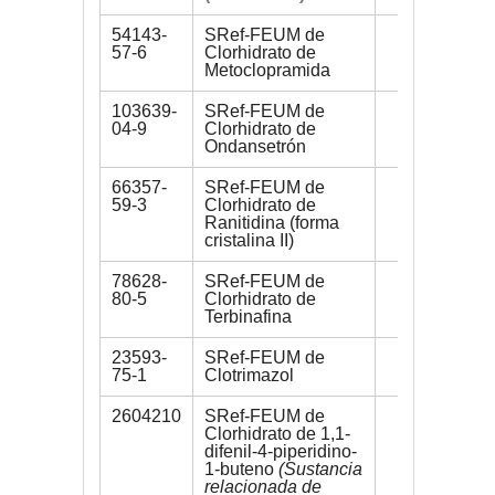
54143-
SRef-FEUM de
500 mg
57-6
Clorhidrato de
Metoclopramida
103639-
SRef-FEUM de
350 mg
04-9
Clorhidrato de
Ondansetrón
66357-
SRef-FEUM de
200 mg
59-3
Clorhidrato de
Ranitidina (forma
cristalina II)
78628-
SRef-FEUM de
200 mg
80-5
Clorhidrato de
Terbinafina
23593-
SRef-FEUM de
200 mg
75-1
Clotrimazol
2604210
SRef-FEUM de
30 mg
Clorhidrato de 1,1-
difenil-4-piperidino-
1-buteno
(Sustancia
relacionada de