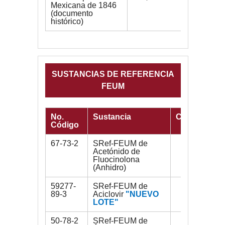
Mexicana de 1846
(documento
histórico)
SUSTANCIAS DE REFERENCIA
FEUM
No.
Sustancia
Contenido
Código
67-73-2
SRef-FEUM de
250 mg
Acetónido de
Fluocinolona
(Anhidro)
59277-
SRef-FEUM de
250 mg
89-3
Aciclovir
"NUEVO
LOTE"
50-78-2
SRef-FEUM de
500 mg