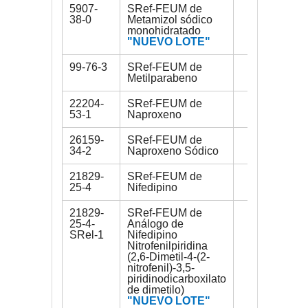
5907-
SRef-FEUM de
150 mg
38-0
Metamizol sódico
monohidratado
"NUEVO LOTE"
99-76-3
SRef-FEUM de
150 mg
Metilparabeno
22204-
SRef-FEUM de
200 mg
53-1
Naproxeno
26159-
SRef-FEUM de
200 mg
34-2
Naproxeno Sódico
21829-
SRef-FEUM de
200 mg
25-4
Nifedipino
21829-
SRef-FEUM de
30 mg
25-4-
Análogo de
SRel-1
Nifedipino
Nitrofenilpiridina
(2,6-Dimetil-4-(2-
nitrofenil)-3,5-
piridinodicarboxilato
de dimetilo)
"NUEVO LOTE"