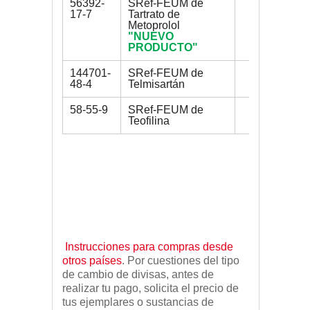
56392-
SRef-FEUM de
200 mg
17-7
Tartrato de
Metoprolol
"NUEVO
PRODUCTO"
144701-
SRef-FEUM de
200 mg
48-4
Telmisartán
58-55-9
SRef-FEUM de
200 mg
Teofilina
Instrucciones para compras desde
otros países
. Por cuestiones del tipo
de cambio de divisas, antes de
realizar tu pago, solicita el precio de
tus ejemplares o sustancias de