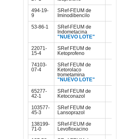
494-19-
SRef-FEUM de
30 mg
9
Iminodibencilo
53-86-1
SRef-FEUM de
300 mg
Indometacina
"NUEVO LOTE"
22071-
SRef FEUM de
200 mg
15-4
Ketoprofeno
74103-
SRef FEUM de
200 mg
07-4
Ketorolaco
trometamina
"NUEVO LOTE"
65277-
SRef FEUM de
200 mg
42-1
Ketoconazol
103577-
SRef FEUM de
150 mg
45-3
Lansoprazol
138199-
SRef-FEUM de
400 mg
71-0
Levofloxacino