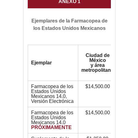
ANEXO 1
Ejemplares de la Farmacopea de
los Estados Unidos Mexicanos
Interior
Ciudad de
la
México
Repúbl
Ejemplar
y área
Inclu
metropolitana
gastos
enví
Farmacopea de los
$14,500.00
$14,500
Estados Unidos
Mexicanos 14.0,
Versión Electrónica
Farmacopea de los
$14,500.00
$14,990
Estados Unidos
Mexicanos 14.0
PRÓXIMAMENTE