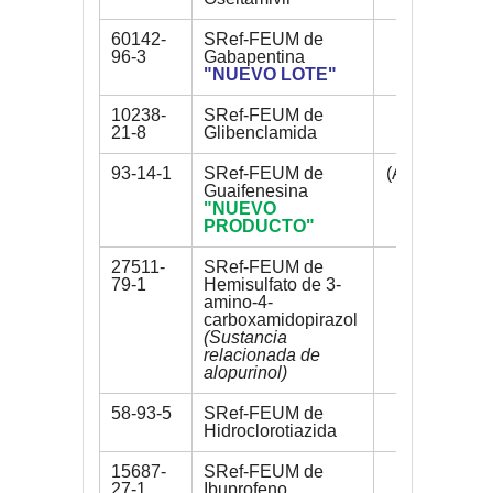
60142-
SRef-FEUM de
200 mg
96-3
Gabapentina
"NUEVO LOTE"
10238-
SRef-FEUM de
200 mg
21-8
Glibenclamida
93-14-1
SRef-FEUM de
(AGOTADO)
Guaifenesina
"NUEVO
PRODUCTO"
27511-
SRef-FEUM de
60 mg
79-1
Hemisulfato de 3-
amino-4-
carboxamidopirazol
(Sustancia
relacionada de
alopurinol)
58-93-5
SRef-FEUM de
200 mg
Hidroclorotiazida
15687-
SRef-FEUM de
750 mg
27-1
Ibuprofeno