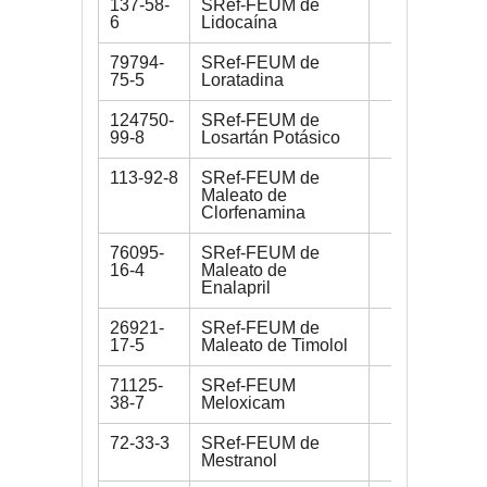
137-58-
SRef-FEUM de
250 mg
6
Lidocaína
79794-
SRef-FEUM de
200 mg
75-5
Loratadina
124750-
SRef-FEUM de
250 mg
99-8
Losartán Potásico
113-92-8
SRef-FEUM de
150 mg
Maleato de
Clorfenamina
76095-
SRef-FEUM de
200 mg
16-4
Maleato de
Enalapril
26921-
SRef-FEUM de
200 mg
17-5
Maleato de Timolol
71125-
SRef-FEUM
300 mg
38-7
Meloxicam
72-33-3
SRef-FEUM de
200 mg
Mestranol