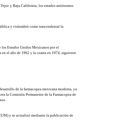
e Tepic y Baja California; los estados autónomos
pública y vislumbró como trascendental la
e los Estados Unidos Mexicanos por el
 en el año de 1962 y la cuarta en 1974, siguieron
l desarrollo de la farmacopea mexicana moderna, ya
e crea la Comisión Permanente de la Farmacopea de
nos.
EUM) y se actualizó mediante la publicación de