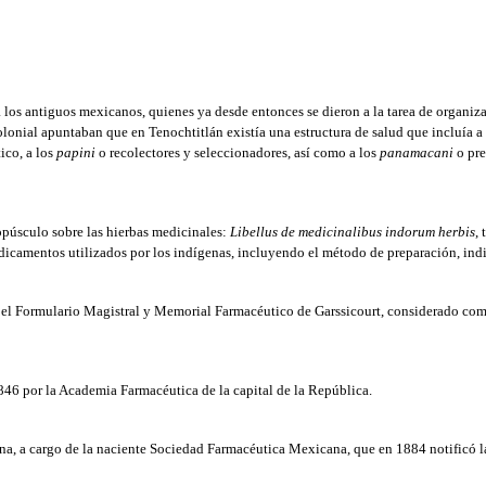
os antiguos mexicanos, quienes ya desde entonces se dieron a la tarea de organizar 
colonial apuntaban que en Tenochtitlán existía una estructura de salud que incluía a
ico, a los
papini
o recolectores y seleccionadores, así como a los
panamacani
o pre
opúsculo sobre las hierbas medicinales:
Libellus de medicinalibus indorum herbis
,
medicamentos utilizados por los indígenas, incluyendo el método de preparación, 
el Formulario Magistral y Memorial Farmacéutico de Garssicourt, considerado com
6 por la Academia Farmacéutica de la capital de la República.
, a cargo de la naciente Sociedad Farmacéutica Mexicana, que en 1884 notificó l