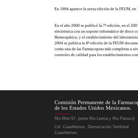
En 1994 aparece la sexta edición de la FEUM, en
En el año 2000 se publicó la 7ª edición, en el 20
electrónica con un soporte informático de disco
Homeopática; y el establecimiento del laboratorio
2004 se publica la 8ª edición de la FEUM documen
como una de las Farmacopeas más completas a nive
controles de calidad para los establecimientos co
Comisión Permanente de la Farmaco
de los Estados Unidos Mexicanos.
Río Rhin 57, (entre Río Lerma y Río Pánuco)
Col. Cuauhtémoc, Demarcación Territorial
Cuauhtémoc,