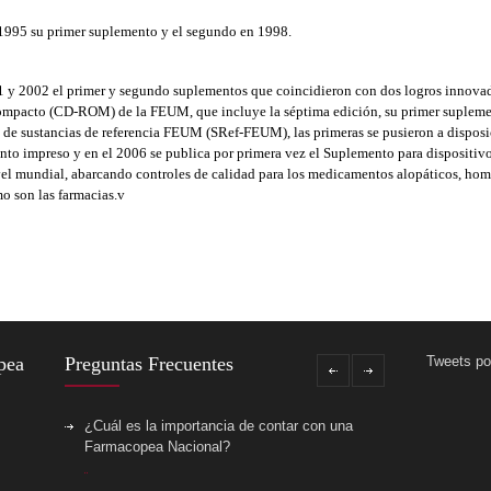
 1995 su primer suplemento y el segundo en 1998.
01 y 2002 el primer y segundo suplementos que coincidieron con dos logros innovado
 compacto (CD-ROM) de la FEUM, que incluye la séptima edición, su primer supleme
 de sustancias de referencia FEUM (SRef-FEUM), las primeras se pusieron a disposi
to impreso y en el 2006 se publica por primera vez el Suplemento para dispositiv
l mundial, abarcando controles de calidad para los medicamentos alopáticos, home
mo son las farmacias.v
pea
Preguntas Frecuentes
Tweets 
¿Cuál es la importancia de contar con una
Farmacopea Nacional?