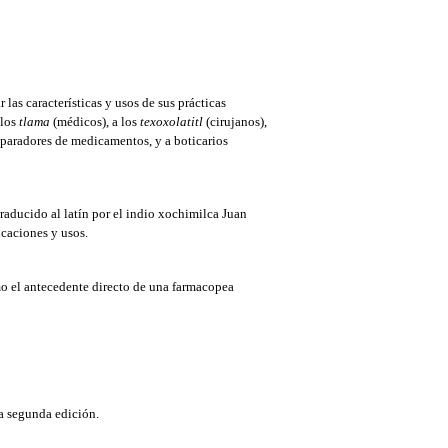
las características y usos de sus prácticas
 los
tlama
(médicos), a los
texoxolatitl
(cirujanos),
paradores de medicamentos, y a boticarios
 traducido al latín por el indio xochimilca Juan
indicaciones y usos.
o el antecedente directo de una farmacopea
a segunda edición.