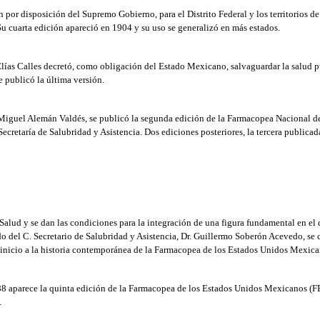
n por disposición del Supremo Gobierno, para el Distrito Federal y los territorios d
Su cuarta edición apareció en 1904 y su uso se generalizó en más estados.
Elías Calles decretó, como obligación del Estado Mexicano, salvaguardar la salud 
 publicó la última versión.
. Miguel Alemán Valdés, se publicó la segunda edición de la Farmacopea Nacional d
retaría de Salubridad y Asistencia. Dos ediciones posteriores, la tercera publicada
 Salud y se dan las condiciones para la integración de una figura fundamental en e
do del C. Secretario de Salubridad y Asistencia, Dr. Guillermo Soberón Acevedo, s
icio a la historia contemporánea de la Farmacopea de los Estados Unidos Mexica
988 aparece la quinta edición de la Farmacopea de los Estados Unidos Mexicanos (F
.